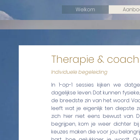
Welkom
Aanbod
Therapie & co
Individuele begeleiding
In 1-op-1 sessies kijken we da
dagelijkse leven.
Dat kunnen fysieke,
de breedste zin van het woord. Vaa
leeft wat je eigenlijk ten diepste
zich hier niet eens bewust van. 
begrijpen, kom je weer dichter bij
keuzes maken die voor jou belangrijk
hart, hoe gelukkiger je wordt.