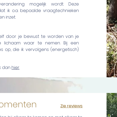
verandering mogelijk wordt. Deze
at ik o.a. bepaalde vraagtechnieken
gen inzet.
zelf door je bewust te worden van je
je lichaam waar te nemen. Bij een
s op, die ik vervolgens (energetisch)
ik dan
hier
.
momenten
Zie reviews