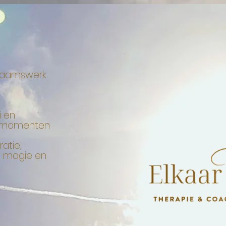
chaamswerk
i en
s-momenten
ratie,
g, magie en