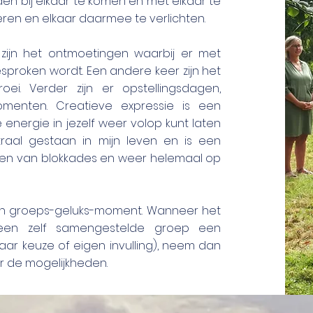
den bij elkaar te komen en met elkaar te
reren en elkaar daarmee te verlichten.
 zijn het ontmoetingen waarbij er met
proken wordt. Een andere keer zijn het
oei. Verder zijn er opstellingsdagen,
menten. Creatieve expressie is een
 energie in jezelf weer volop kunt laten
traal gestaan in mijn leven en is een
jden van blokkades en weer helemaal op
en
groeps-geluks-moment
. Wanneer het
 een zelf samengestelde groep een
ar keuze of eigen invulling), neem dan
ar de mogelijkheden.