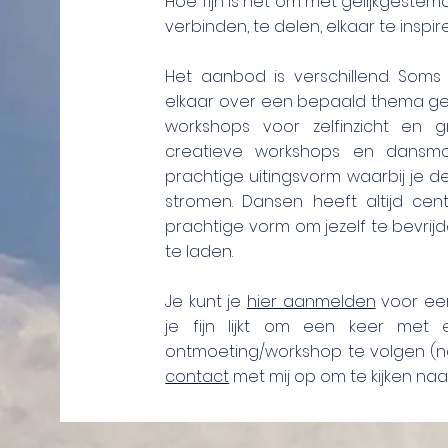
Hoe fijn is het om met gelijkgestem
verbinden, te delen, elkaar te inspi
Het aanbod is verschillend. Soms
elkaar over een bepaald thema ges
workshops voor zelfinzicht en gr
creatieve workshops en dansmo
prachtige uitingsvorm waarbij je de
stromen. Dansen heeft altijd cen
prachtige vorm om jezelf te bevri
te laden.
Je kunt je
hier aanmelden
voor e
je fijn lijkt om een keer met
ontmoeting/workshop te volgen (na
contact
met mij op om te kijken na