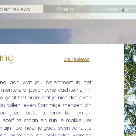
 en reviews
Over mij
Agenda en ta
aching
Zie r
eviews
tgene aan wat jou belemmert in het
 mentale of psychische klachten zijn in
k gaat het erom dat je niet dat leven
 zou willen leven. Sommige mensen zijn
Door jezelf beter te leren kennen en
 jezelf te staan en kun je makkelijker
 zijn. Hoe meer je gaat leven vanuit je
 Oude patronen en blokkades worden