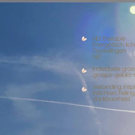
NEI-therapie
Energetisch li
Opstellingen
NLP
Individuele groe
groeps-geluk
Verbinding, inspi
inzichten, helin
dankbaarheid